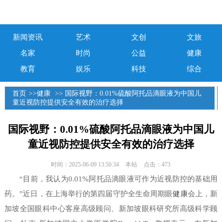
新闻资讯
艺术
文创
文旅
名家
时尚
公益
健康
教育
娱乐
科技
综合
首页
>>
健康
>> 国际视野：0.01%硫酸阿托品滴眼液为中国儿
童近视防控提供安全有效的治疗选择
国际视野：0.01%硫酸阿托品滴眼液为中国儿
童近视防控提供安全有效的治疗选择
时间：2025-06-09 13:50:34
本站
点击：473
“目前，我认为0.01%阿托品滴眼液可作为近视防控的基础用
药。”近日，在上海举行的第四届守护全生命周期眼
健康
会上，新
加坡全国眼科中心客座高级顾问、新加坡眼科研究所高级科学顾