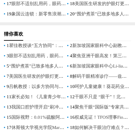
17
眼部不适别乱用药，眼药水你真的用对了吗？
18
美国医生研发的护眼灯更好吗？
19
象国云连锁：新零售浪潮的领航者，邀您共创价值新高地
20
“围炉煮茶”已致多地多人中毒，“围炉煮茶”是饮茶文化的崛起吗？
猜你喜欢
1
瞿佳教授谈“五方协同”：如何打出中国近视防控组合拳？
2
新加坡国家眼科中心副教授Yu-chi Liu：抗炎治疗，打破干眼症恶性循环
3
眼部不适别乱用药，眼药水你真的用对了吗？
4
聚焦亚洲干眼高发！第三届TFOS China解锁精准防治新路径
5
“围炉煮茶”已致多地多人中毒，“围炉煮茶”是饮茶文化的崛起吗？
6
新加坡国家眼科中心Li-lian Foo：儿童青少年近视防控得核心目标是阻止孩子进入 “高度近视危险区”
7
美国医生研发的护眼灯更好吗？
8
解码干眼精准诊疗——兹润上市五周年暨眼健康病例分享会在全国眼科年会期间盛大举行
9
吕帆教授：以多方协同与全流程管理守护儿童青少年清晰视界
10
呵护儿童健康！葵花药业荣获“企业社会责任行业典范奖”
11
家长必知！《儿童青少年近视防控白皮书》揭秘近视防控新趋势
12
干眼不只是 “眼干”！北京同仁医院袁进教授解读公共健康新挑战
13
我国口腔护理开启“刷冲漱”三维净护时代
14
聚焦干眼“国际版”专家共识，聆听眼表疾病全球之声
15
国际视野：0.01%硫酸阿托品滴眼液为中国儿童近视防控提供安全有效的治疗选择
16
权威见证！TFOS理事Fiona：让世界看见中国干眼的崛起力量
17
休斯顿大学视光学院Mark A.Bullimore教授：儿童青少年近视防控，每一个屈光度都重要
18
如何解决干眼治疗难点？拒接盲目用药，抗炎治疗是关键！