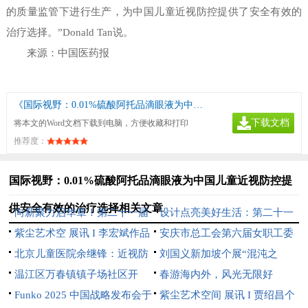
的质量监管下进行生产，为中国儿童近视防控提供了安全有效的
治疗选择。”Donald Tan说。
来源：中国医药报
《国际视野：0.01%硫酸阿托品滴眼液为中国儿童近视防控提供安全有效的治疗选择》
下载文档
将本文的Word文档下载到电脑，方便收藏和打印
推荐度：
国际视野：0.01%硫酸阿托品滴眼液为中国儿童近视防控提
供安全有效的治疗选择相关文章
向新聚力启华章！第二十一届
设计点亮美好生活：第二十一
文博会中芬设计园分会场开幕
紫尘艺术空 展讯 I 李宏斌作品
届文博会中芬设计园分会场即将
安庆市总工会第六届女职工委
展【游心造境】
北京儿童医院余继锋：近视防
开幕
员会 第一次全体会议在望江县
刘国义新加坡个展“混沌之
控不是选择题，而是必答题
温江区万春镇镇子场社区开
召开
上”开幕：用超现实语言重构东
春游海内外，风光无限好
展“分类绿色低碳，共建地球家
Funko 2025 中国战略发布会于
方灵性美学
紫尘艺术空间 展讯 I 贾绍昌个