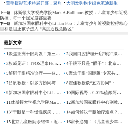
园”垃圾分类宣传活动
深圳璀璨启航
董明摄影艺术特展开幕，聚焦
展《花间术语》
大润发购物卡绿色流通新生
华人艺术家、黄山风光和抽象表
态：京卡收以规范化服务破解资
休斯顿大学视光学院Mark A.Bullimore教授：儿童青少年近视
上一篇：
防控，每一个屈光度都重要
达
源浪费难题
新加坡国家眼科中心Li-lian Foo：儿童青少年近视防控得核心
下一篇：
目标是阻止孩子进入 “高度近视危险区”
最新文章
1
聚焦亚洲干眼高发！第三届TFOS China解锁精准防治新路径
2
我国口腔护理开启“刷冲漱”三维净护时代
3
权威见证！TFOS理事Fiona：让世界看见中国干眼的崛起力量
4
干眼不只是 “眼干”！北京同仁医院袁进教授解读公共健康新挑战
5
解码干眼精准诊疗——兹润上市五周年暨眼健康病例分享会在全国眼科年会期间盛大举行
6
聚焦干眼“国际版”专家共识，聆听眼表疾病全球之声
7
吕帆教授：以多方协同与全流程管理守护儿童青少年清晰视界
8
瞿佳教授谈“五方协同”：如何打出中国近视防控组合拳？
9
新加坡国家眼科中心Li-lian Foo：儿童青少年近视防控得核心目标是阻止孩子进入 “高度近视危险区”
10
国际视野：0.01%硫酸阿托品滴眼液为中国儿童近视防控提供安全有效的治疗选择
11
休斯顿大学视光学院Mark A.Bullimore教授：儿童青少年近视防控，每一个屈光度都重要
12
新加坡国家眼科中心副教授Yu-chi Liu：抗炎治疗，打破干眼症恶性循环
13
”干眼是一种慢性疾病，需要经过系统管理和长期治疗“刘祖国教授谈干眼治疗
14
如何解决干眼治疗难点？拒接盲目用药，抗炎治疗是关键！
15
北京儿童医院余继锋：近视防控不是选择题，而是必答题
16
家长必知！《儿童青少年近视防控白皮书》揭秘近视防控新趋势