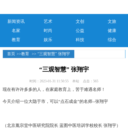
新闻资讯
艺术
文创
文旅
名家
时尚
公益
健康
教育
娱乐
科技
综合
首页
>>
教育
>> “三观智慧” 张翔宇
“三观智慧” 张翔宇
时间：2023-01-31 11:50:55
本站
点击：565
现在有许许多多的人，在家庭
教育
上，苦于难遇名师！
今天介绍一位大隐于市，可以“点石成金”的名师--张翔宇
（北京胤宗堂中医研究院院长 蓝图中医培训学校校长 张翔宇）