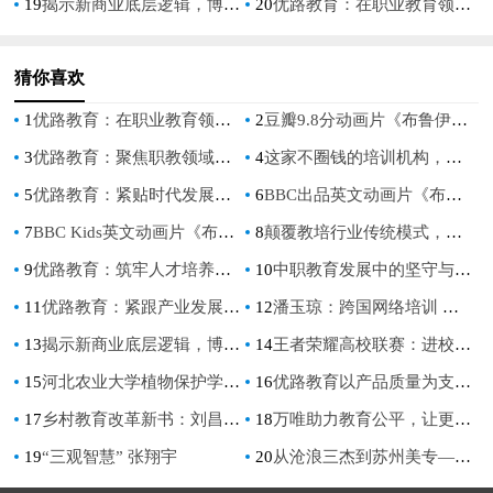
19
揭示新商业底层逻辑，博商解码企业市场盈利增长路径
20
优路教育：在职业教育领域，关注数字化
猜你喜欢
1
优路教育：在职业教育领域，关注数字化
2
豆瓣9.8分动画片《布鲁伊》用爱培养学龄前儿童的耐心
3
优路教育：聚焦职教领域，输出多样化产品
4
这家不圈钱的培训机构，是怎么让家长放心，让孩子开心的？
5
优路教育：紧贴时代发展脉搏，助力人才进阶
6
BBC出品英文动画片《布鲁伊》助力学前家庭开展科学启蒙教育
7
BBC Kids英文动画片《布鲁伊》陪伴孩子度过爱意满满的快乐童年！
8
颠覆教培行业传统模式，从源点启航
9
优路教育：筑牢人才培养基石，聚焦职教提质升级
10
中职教育发展中的坚守与突破路径探析——以无锡市园林技工学校为例
11
优路教育：紧跟产业发展趋势和行业人才需求
12
潘玉琼：跨国网络培训 致力人才培养
13
揭示新商业底层逻辑，博商解码企业市场盈利增长路径
14
王者荣耀高校联赛：进校园的不仅仅是赛事
15
河北农业大学植物保护学院开展“学思践悟二十大，乡村振兴赋新能” 大学生“三下乡”社会实践活动
16
优路教育以产品质量为支撑，以强化服务为驱动
17
乡村教育改革新书：刘昌刚老师《乡村学校优质课堂改进的理与路》重磅发布！
18
万唯助力教育公平，让更多学子感受社会温暖
19
“三观智慧” 张翔宇
20
从沧浪三杰到苏州美专——半部中国近代艺术史