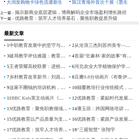
园”垃圾分类宣传活动
深圳璀璨启航
大润发购物卡绿色流通新生
展《花间术语》
陈汉青海外首次个展《墨生
态：京卡收以规范化服务破解资
长》亮相新加坡
揭示新商业底层逻辑，博商解码企业市场盈利增长路径
上一篇：
优路教育：筑牢人才培养基石，聚焦职教提质升级
下一篇：
源浪费难题
最新文章
1
中职教育发展中的坚守与突破路径探析——以无锡市园林技工学校为例
2
从沧浪三杰到苏州美专——半部中国近代艺术史
3
破局教学评估难题：教育专家李顶华最新实证研究成果发布
4
首届“壮象杯·家的故事”有奖征文获奖名单
5
王者荣耀高校联赛：进校园的不仅仅是赛事
6
河北农业大学植物保护学院开展“学思践悟二十大，乡村振兴赋新能” 大学生“三下乡”社会实践活动
7
乡村教育改革新书：刘昌刚老师《乡村学校优质课堂改进的理与路》重磅发布！
8
豆瓣9.8分动画片《布鲁伊》用爱培养学龄前儿童的耐心
9
这家不圈钱的培训机构，是怎么让家长放心，让孩子开心的？
10
颠覆教培行业传统模式，从源点启航
11
BBC Kids英文动画片《布鲁伊》陪伴孩子度过爱意满满的快乐童年！
12
优路教育：紧贴时代发展脉搏，助力人才进阶
13
优路教育：聚焦职教领域，输出多样化产品
14
潘玉琼：跨国网络培训 致力人才培养
15
优路教育以产品质量为支撑，以强化服务为驱动
16
优路教育：紧跟产业发展趋势和行业人才需求
17
优路教育：筑牢人才培养基石，聚焦职教提质升级
18
“三观智慧” 张翔宇