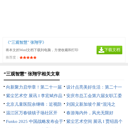
《“三观智慧” 张翔宇》
下载文档
将本文的Word文档下载到电脑，方便收藏和打印
推荐度：
“三观智慧” 张翔宇相关文章
向新聚力启华章！第二十一届
设计点亮美好生活：第二十一
文博会中芬设计园分会场开幕
紫尘艺术空 展讯 I 李宏斌作品
届文博会中芬设计园分会场即将
安庆市总工会第六届女职工委
展【游心造境】
北京儿童医院余继锋：近视防
开幕
员会 第一次全体会议在望江县
刘国义新加坡个展“混沌之
控不是选择题，而是必答题
温江区万春镇镇子场社区开
召开
上”开幕：用超现实语言重构东
春游海内外，风光无限好
展“分类绿色低碳，共建地球家
Funko 2025 中国战略发布会于
方灵性美学
紫尘艺术空间 展讯 I 贾绍昌个