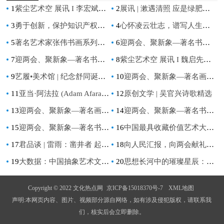
1
紫尘艺术空 展讯 I 李宏斌作品展【游心造境】
2
展讯 | 漱遇清照 应是绿肥红瘦——朱曜奎艺术展
3
勇于创新，保护知识产权——北京国域智联董事长马明基
4
心怀凌云壮志，谱写人生华章
5
著名艺术家张伟书画系列作品欣赏——2023艺术名家推荐
6
迎两会、聚新象—著名书法家吴广华作品欣赏
7
迎两会、聚新象—著名书法家潘志毅作品欣赏
8
紫尘艺术空 展讯 I 魏启先个展【溯·构】
9
艺履•美术馆 | 纪念舒同诞辰120周年书法特展（上）
10
迎两会、聚新象—著名画家刘尔荣作品欣赏
11
亚当·阿法拉 (Adam Afara) 获评为世界100 大活动策划师和设计师之一
12
原创文学 | 吴官兴诗歌精选
13
迎两会、聚新象—著名画家崔立明作品欣赏
14
迎两会、聚新象—著名书画家李志松作品欣赏
15
迎两会、聚新象—著名书法家盛灿明作品欣赏
16
中国最具收藏价值艺术大家－陈洪荣专题报道
17
君品谈 | 雷雨：凿井者 起于三寸之坎 以就万仞之深
18
向人民汇报，向两会献礼—【德艺双馨艺术名家】黄吴怀
19
大数据：中国抽象艺术文化第一人
20
思想长河中的璀璨星辰：十位哲学巨匠
Copyright © 2022 文化热点网
京ICP备15018370号-7
XML地图
声明:本网页内容、图片、视频部分源自网络，如有涉及侵犯版权，请联系我
们，核实后会立即删除。