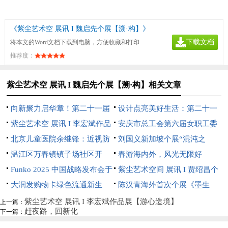
《紫尘艺术空 展讯 I 魏启先个展【溯·构】》
下载文档
将本文的Word文档下载到电脑，方便收藏和打印
推荐度：
紫尘艺术空 展讯 I 魏启先个展【溯·构】相关文章
向新聚力启华章！第二十一届
设计点亮美好生活：第二十一
文博会中芬设计园分会场开幕
紫尘艺术空 展讯 I 李宏斌作品
届文博会中芬设计园分会场即将
安庆市总工会第六届女职工委
展【游心造境】
北京儿童医院余继锋：近视防
开幕
员会 第一次全体会议在望江县
刘国义新加坡个展“混沌之
控不是选择题，而是必答题
温江区万春镇镇子场社区开
召开
上”开幕：用超现实语言重构东
春游海内外，风光无限好
展“分类绿色低碳，共建地球家
Funko 2025 中国战略发布会于
方灵性美学
紫尘艺术空间 展讯 I 贾绍昌个
园”垃圾分类宣传活动
深圳璀璨启航
大润发购物卡绿色流通新生
展《花间术语》
陈汉青海外首次个展《墨生
态：京卡收以规范化服务破解资
长》亮相新加坡
紫尘艺术空 展讯 I 李宏斌作品展【游心造境】
上一篇：
赶夜路，回新化
下一篇：
源浪费难题