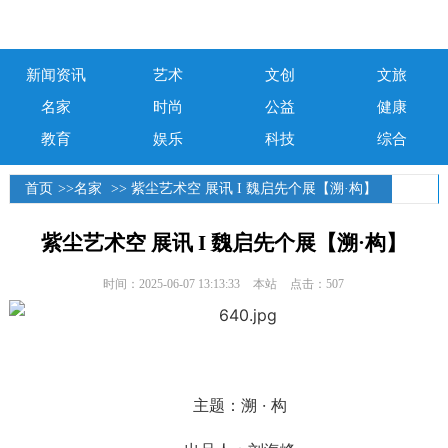
新闻资讯
艺术
文创
文旅
名家
时尚
公益
健康
教育
娱乐
科技
综合
首页
>>
名家
>> 紫尘艺术空 展讯 I 魏启先个展【溯·构】
紫尘艺术空 展讯 I 魏启先个展【溯·构】
时间：2025-06-07 13:13:33
本站
点击：507
主题：溯 · 构