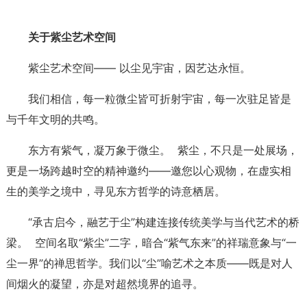
关于紫尘艺术空间
紫尘艺术空间—— 以尘见宇宙，因艺达永恒。
我们相信，每一粒微尘皆可折射宇宙，每一次驻足皆是
与千年文明的共鸣。
东方有紫气，凝万象于微尘。 紫尘，不只是一处展场，
更是一场跨越时空的精神邀约——邀您以心观物，在虚实相
生的美学之境中，寻见东方哲学的诗意栖居。
“承古启今，融艺于尘”构建连接传统美学与当代艺术的桥
梁。 空间名取“紫尘”二字，暗合“紫气东来”的祥瑞意象与“一
尘一界”的禅思哲学。我们以“尘”喻艺术之本质——既是对人
间烟火的凝望，亦是对超然境界的追寻。