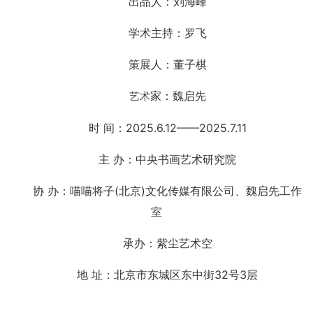
出品人：刘海峰
学术主持：罗飞
策展人：董子棋
家：魏启先
艺术
时 间：2025.6.12——2025.7.11
主 办：中央书画艺术研究院
协 办：喵喵将子(北京)文化传媒有限公司、魏启先工作
室
承办：紫尘艺术空
地 址：北京市东城区东中街32号3层