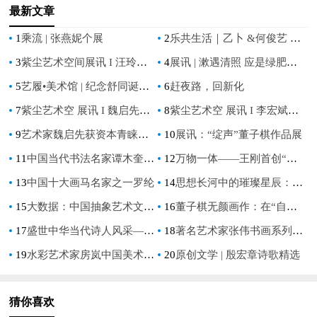
最新文章
1
乘流 | 张燕妮个展
2
乐共生活｜乙卜 &何俊艺 双个展
3
紫尘艺术空间展讯 I 汪玲【童境漫游】水彩作品展
4
展讯 | 漱遇清照 应是绿肥红瘦——朱曜奎艺术展
5
艺履•美术馆 | 纪念舒同诞辰120周年书法特展（上）
6
赶夜路，回新化
7
紫尘艺术空 展讯 I 魏启先个展【溯·构】
8
紫尘艺术空 展讯 I 李宏斌作品展【游心造境】
9
艺术家魏启先获资本青睐，成功获得5万美金艺术创作基金支持！
10
展讯：“绽声”董子棋作品展
11
中国当代书法名家谭木奎——艺术名家重点推荐
12
万物一体——王刚首创“宇宙生态艺术”访谈录
13
中国十大画马名家之一罗纶
14
思想长河中的璀璨星辰：十位哲学巨匠
15
大数据：中国抽象艺术文化第一人
16
董子棋无颜画作：在“自我”与“他者”中追求“自足”
17
盛世中华当代诗人风采——马敬原作品赏析
18
著名艺术家张伟书画系列作品欣赏——2023艺术名家推荐
19
水彩艺术家房岚中国美术通史篇章
20
原创文学 | 殷宏章诗歌精选
猜你喜欢