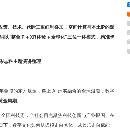
政策、技术、代际三重红利叠加，空间计算与本土IP的深
整合IP + XR体验 + 全球化”三位一体模式，精准卡
1
盛典岑志科主题演讲整理
年金陵的东方底蕴，遇上 AI 虚实融合的全球浪潮，数字
黄金周期
。
六个全国科技周，全社会目光聚焦科技创新与产业报国。在
口下，数字文化如何从虚拟走向实体、从
走向赋能，
娱乐