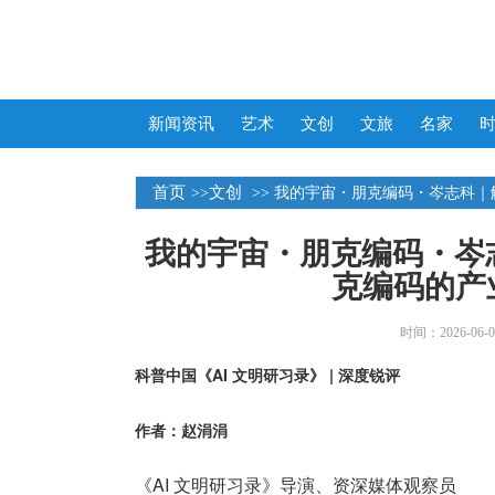
新闻资讯
艺术
文创
文旅
名家
首页
文创
>>
>> 我的宇宙・朋克编码・岑志科
我的宇宙・朋克编码・岑
克编码的产
时间：2026-06-08
科普中国《AI 文明研习录》 | 深度锐评
作者：赵涓涓
《AI 文明研习录》导演、资深媒体观察员