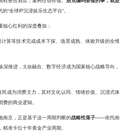
携程整合酒店，重构住宿价值。
朋克编码要做的事，就是
的“全球IP沉浸娱乐生态平台”。
重核心红利的深度叠加：
空间计算等技术完成成本下探、场景成熟、体验升级的全维
纵深推进，
融合、数字经济成为国家核心战略导向，
文旅
住民成为消费主力，其对文化认同、情绪价值、沉浸式体
消费的商业逻辑。
地南京，正是基于这一周期判断的
战略性落子
——依托南
，精准卡位十年黄金产业周期。