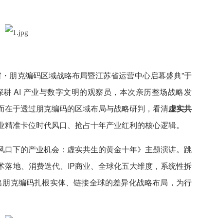
宇宙・朋克编码区域战略布局暨江苏省运营中心启幕盛典”于
深耕 AI 产业与数字文明的观察员，本次亲历整场战略发
而在于透过朋克编码的区域布局与战略研判，看清
虚实共
业精准卡位时代风口、抢占十年产业红利的核心逻辑。
风口下的产业机会：虚实共生的黄金十年》主题演讲。跳
术落地、消费迭代、IP商业、全球化五大维度，系统性拆
勒出朋克编码扎根实体、链接全球的差异化战略布局，为行