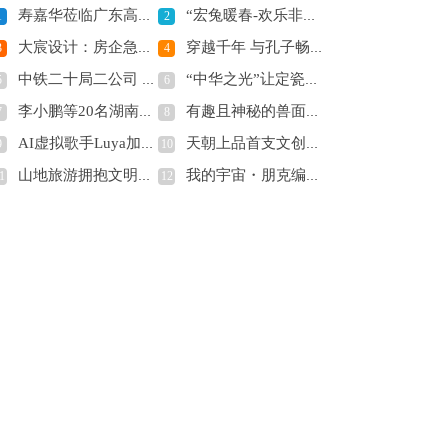
寿嘉华莅临广东高州考察，高凉南山彩玉荣登玉中新贵
“宏兔暖春-欢乐非遗年”2023遵生八笺走进湖南非遗新春集市
1
2
大宸设计：房企急需精品设计应对市场变化
穿越千年 与孔子畅谈数字藏品
3
4
中铁二十局二公司 时间的记忆
“中华之光”让定瓷数字化发光
5
6
李小鹏等20名湖南作家加入中国诗歌学会
有趣且神秘的兽面玉琮砚 弄潮儿们快来看
7
8
AI虚拟歌手Luya加盟“虚拟偶像群星闹元宵”
天朝上品首支文创作品——二十四节气系列“春之韵”正式发布
9
10
山地旅游拥抱文明互鉴的世界丨2024“国际山地旅游日”主题活动将在法国尼斯举办
我的宇宙・朋克编码・岑志科｜解码AI文明黄金十年：朋克编码的产业机遇与战略卡位
1
12