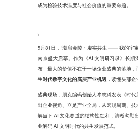
成为检验技术温度与社会价值的重要命题。
\
5月31日，“潮启金陵・虚实共生 —— 我的
南京盛大启幕。作为《AI 文明研习录》长期
布，最大的价值不在于一场企业盛典的落地，
生时代数字文化的底层产业机遇，
读懂头部企
盛典现场，朋克编码创始人岑志科发表《时代
出企业视角、立足产业全局，从宏观周期、技
解当下 AI 文化赛道的结构性红利，清晰勾
业解码 AI 文明时代的共生发展范式。