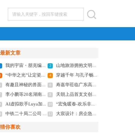
最新文章
我的宇宙・朋克编码・岑志科｜解码AI文明黄金十年：朋克编码的产业机遇与战略卡位
山地旅游拥抱文明互鉴的世界丨2024“国际山地旅游日”主题活动将在法国尼斯举办
1
2
“中华之光”让定瓷数字化发光
穿越千年 与孔子畅谈数字藏品
3
4
有趣且神秘的兽面玉琮砚 弄潮儿们快来看
寿嘉华莅临广东高州考察，高凉南山彩玉荣登玉中新贵
5
6
李小鹏等20名湖南作家加入中国诗歌学会
天朝上品首支文创作品——二十四节气系列“春之韵”正式发布
7
8
AI虚拟歌手Luya加盟“虚拟偶像群星闹元宵”
“宏兔暖春-欢乐非遗年”2023遵生八笺走进湖南非遗新春集市
9
10
中铁二十局二公司 时间的记忆
大宸设计：房企急需精品设计应对市场变化
1
12
猜你喜欢