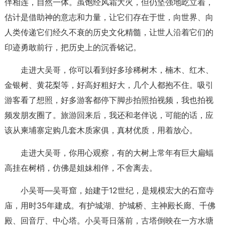
伴相连，自然一体。虽饱经风霜大火，但仍坚强地屹立着，
估计是借助神的意志和力量，让它们存在于世，向世界、向
人类传递它们经久不衰的历史文化精髓，让世人沿着它们的
印迹勇敢前行，把历史上的沉香铭记。
走进大吴哥，你可以看到好多珍稀树木，楠木、红木、
金银树、黄花梨等，好高好粗好大，几个人都抱不住。吸引
游客看了想照，好多游客都停下脚步拍照拍视频，我也拍视
频发朋友圈了。旅游回来后，我还和老伴说，可能的话，应
该从柬埔寨定购几套木质家俱，真材优质，用着放心。
走进大吴哥，你用心观察，有的大树上常年有巨大扁蝠
高挂在树梢，仿佛是姐妹相伴，不舍离去。
小吴哥—吴哥窟，始建于12世纪，是规模宏大的石窟寺
庙，用时35年建成。有护城湖、护城桥、主神殿长廊、千佛
殿、回音厅、中心塔。小吴哥日落前，古塔倒映在一方水塘