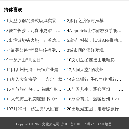
猜你喜欢
1
大型原创沉浸式唐风实景乐园启唐城开票 龙湾温泉度假区再添华彩
2
旅行之度假村推荐
3
爱在长沙，元宵味更浓，洋湖水街花式闹元宵！
4
Airportels让你解放双手畅游泰国！便捷行李寄存服务让快乐翻倍！
5
出境游势头火热，走着瞧开启泰国行
6
旅游+科技，以游APP推动旅游业转型升级
7
“最美公路”考察与传播活动再启 长白山助力发现“中国极致景观”
8
城市间的海洋梦境
9
一探庐山“真面目”
10
文明互鉴连接山地精彩——2024“国际山地旅游日”主题活动 在法国尼斯启幕 ​
11
阿坝州松潘：民宿产业走出乡村振兴“新路子”
12
人间天堂”的杭州
13
梦入大鱼海棠——永定土楼
14
东华禅行 我心向往 禅行西域 回归家园-东华禅&场景运动敦煌戈壁行
15
春节旅行热，走着瞧年味路线受追捧
16
与景共生，逐心阿坝——2022熊猫家园·净土阿坝“网红最喜欢的十大景区”正式出炉！
17
人气博主孔奕涵新书《in旅行：路过世界》即将上市
18
冰雪黄龙，温暖松州！2022黄龙极限耐力赛·训练营圆满收官！
19
7月26日，沙宝亮“又回首”巡回演出乐山站：文旅钜惠，畅享盛夏狂欢！
20
出境游重启，走着瞧旅行为行业注入活力
Copyright © 2022 文化热点网
京ICP备15018370号-7
XML地图