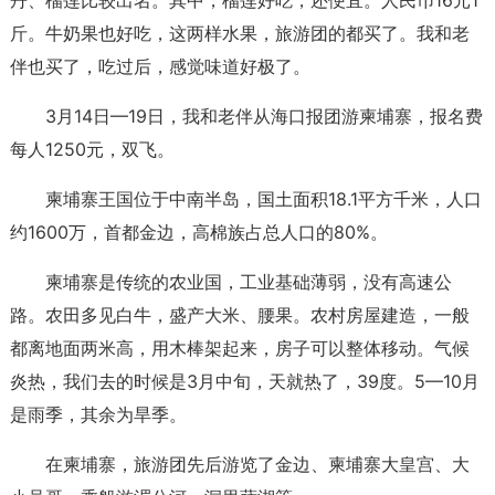
斤。牛奶果也好吃，这两样水果，旅游团的都买了。我和老
伴也买了，吃过后，感觉味道好极了。
3月14日—19日，我和老伴从海口报团游柬埔寨，报名费
每人1250元，双飞。
柬埔寨王国位于中南半岛，国土面积18.1平方千米，人口
约1600万，首都金边，高棉族占总人口的80%。
柬埔寨是传统的农业国，工业基础薄弱，没有高速公
路。农田多见白牛，盛产大米、腰果。农村房屋建造，一般
都离地面两米高，用木棒架起来，房子可以整体移动。气候
炎热，我们去的时候是3月中旬，天就热了，39度。5—10月
是雨季，其余为旱季。
在柬埔寨，旅游团先后游览了金边、柬埔寨大皇宫、大