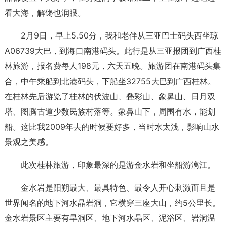
看大海，解馋也润眼。
2月9日，早上5.50分，我和老伴从三亚巴士码头西坐琼
A06739大巴，到海口南港码头。此行是从三亚报团到广西桂
林旅游，报名费每人198元，六天五晚。旅游团在南港码头集
合，中午乘船到北港码头，下船坐32755大巴到广西桂林。
在桂林先后游览了桂林的伏波山、叠彩山、象鼻山、日月双
塔、图腾古道少数民族村落等。象鼻山下，周围有水，能划
船。这比我2009年去的时候要好多，当时水太浅，影响山水
景观之美感。
此次桂林旅游，印象最深的是游金水岩和坐船游漓江。
金水岩是阳朔最大、最具特色、最令人开心刺激而且是
世界闻名的地下河水晶岩洞，它横穿三座大山，约5公里长。
金水岩景区主要有旱洞区、地下河水晶区、泥浴区、岩洞温