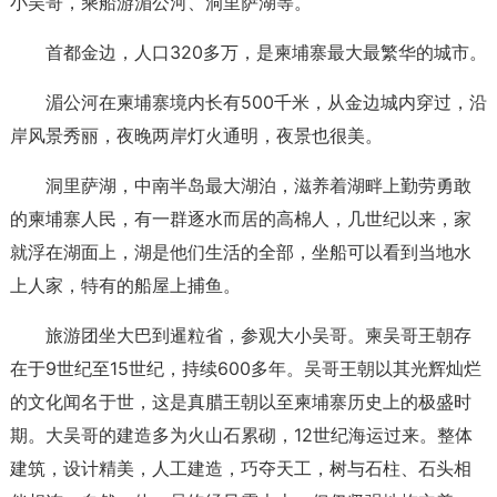
小吴哥，乘船游湄公河、洞里萨湖等。
首都金边，人口320多万，是柬埔寨最大最繁华的城市。
湄公河在柬埔寨境内长有500千米，从金边城内穿过，沿
岸风景秀丽，夜晚两岸灯火通明，夜景也很美。
洞里萨湖，中南半岛最大湖泊，滋养着湖畔上勤劳勇敢
的柬埔寨人民，有一群逐水而居的高棉人，几世纪以来，家
就浮在湖面上，湖是他们生活的全部，坐船可以看到当地水
上人家，特有的船屋上捕鱼。
旅游团坐大巴到暹粒省，参观大小吴哥。柬吴哥王朝存
在于9世纪至15世纪，持续600多年。吴哥王朝以其光辉灿烂
的文化闻名于世，这是真腊王朝以至柬埔寨历史上的极盛时
期。大吴哥的建造多为火山石累砌，12世纪海运过来。整体
建筑，设计精美，人工建造，巧夺天工，树与石柱、石头相