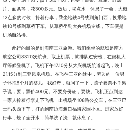
片、面条等，花300多元。饭后，喝点水，休息了一会，大概
12点多的时候，拎着行李，乘坐地铁4号线到角门西，换乘地
铁10号线到草桥下车。从草桥坐到大兴机场专线，下车便是
机场航站楼。
此行的目的是到海南三亚旅游。我们乘坐的航班是南方
航空公司8320次航班。取上机票，就排队过安检，在候机大
厅等候登机了。飞机下午17.10分从大兴机场航道起飞，晚上
21.15分到三亚凤凰机场。在飞往三亚的途中，旁边的一位男
子怀抱8个月的婴儿，我好奇，就问了一下，孩子要票不？男
子说，要，票价400元。不要身份证，要钱。飞机正点到达，
一家人拎着行李走下飞机，出机场坐108路公交车，在三亚巴
士码头西下车，打的到南边海渡口福海家园小区。进家放好
行李，烧了壶开水，简单洗了洗，就休息了。