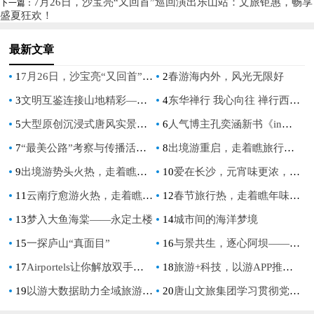
7月26日，沙宝亮“又回首”巡回演出乐山站：文旅钜惠，畅享
下一篇：
盛夏狂欢！
最新文章
1
7月26日，沙宝亮“又回首”巡回演出乐山站：文旅钜惠，畅享盛夏狂欢！
2
春游海内外，风光无限好
3
文明互鉴连接山地精彩——2024“国际山地旅游日”主题活动 在法国尼斯启幕 ​
4
东华禅行 我心向往 禅行西域 回归家园-东华禅&场景运动敦煌戈壁行
5
大型原创沉浸式唐风实景乐园启唐城开票 龙湾温泉度假区再添华彩
6
人气博主孔奕涵新书《in旅行：路过世界》即将上市
7
“最美公路”考察与传播活动再启 长白山助力发现“中国极致景观”
8
出境游重启，走着瞧旅行为行业注入活力
9
出境游势头火热，走着瞧开启泰国行
10
爱在长沙，元宵味更浓，洋湖水街花式闹元宵！
11
云南疗愈游火热，走着瞧数条云南线齐发
12
春节旅行热，走着瞧年味路线受追捧
13
梦入大鱼海棠——永定土楼
14
城市间的海洋梦境
15
一探庐山“真面目”
16
与景共生，逐心阿坝——2022熊猫家园·净土阿坝“网红最喜欢的十大景区”正式出炉！
17
Airportels让你解放双手畅游泰国！便捷行李寄存服务让快乐翻倍！
18
旅游+科技，以游APP推动旅游业转型升级
19
以游大数据助力全域旅游新发展
20
唐山文旅集团学习贯彻党的二十大精神“五部曲”