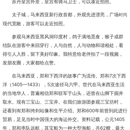
苏丹皇宫外景，皇宫有骑马卫士，可以凑近拍照。
太子城，马来西亚新行政首都，外观先进漂亮，广场
时尚
现代宽敞，游客可以走近拍照。
参观马来西亚黑风洞印度村，鸽子满地觅食，猴子成群
结队在游客中来回穿行，人与自然，人与动物和谐相处，看
得引人入胜，留下美好印象。我特意给老伴拍了一段视频，
发朋友圈，大家都给点赞。
在马来西亚，郑和下西洋的故事广为流传。郑和7次下西
洋（1405—1433），5次途径马六甲。世代在马来西亚生活
的当地华人，普遍相信郑和驻军于山头，还曾在山脚下掘井
取水。现有三宝山、三宝井。在我们旅游团参观三宝坊时，
还看到有郑和挎剑站像和生平介绍。郑和600年前曾到此进行
贸易，足见当时中国强大的海运外交。资料记载，公元1405
年，郑和率队远航，其宝船为一种大型海船，共62艘，最大