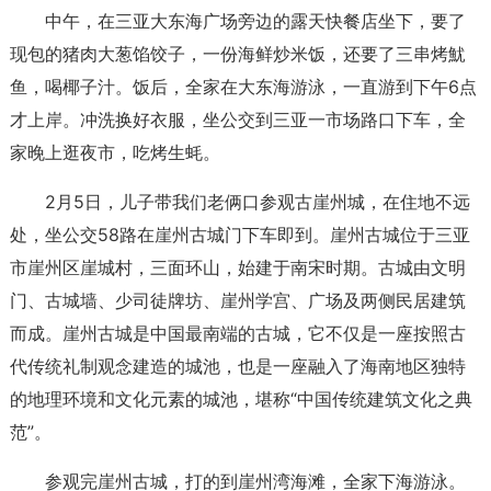
中午，在三亚大东海广场旁边的露天快餐店坐下，要了
现包的猪肉大葱馅饺子，一份海鲜炒米饭，还要了三串烤魷
鱼，喝椰子汁。饭后，全家在大东海游泳，一直游到下午6点
才上岸。冲洗换好衣服，坐公交到三亚一市场路口下车，全
家晚上逛夜市，吃烤生蚝。
2月5日，儿子带我们老俩口参观古崖州城，在住地不远
处，坐公交58路在崖州古城门下车即到。崖州古城位于三亚
市崖州区崖城村，三面环山，始建于南宋时期。古城由文明
门、古城墙、少司徒牌坊、崖州学宫、广场及两侧民居建筑
而成。崖州古城是中国最南端的古城，它不仅是一座按照古
代传统礼制观念建造的城池，也是一座融入了海南地区独特
的地理环境和文化元素的城池，堪称“中国传统建筑文化之典
范”。
参观完崖州古城，打的到崖州湾海滩，全家下海游泳。