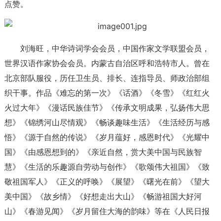
点赞。
刘海旺，中华诗词学会会员，中国作家文学联盟会员，
世界汉语作家协会会员。内蒙古自治区呼和浩特市人。曾在
北京部队服役，历任卫生员、排长、连指导员、师政治部组
织干事。作品《难忘的第一次》《话酒》《冬雪》《红红火
火过大年》《漫话民族佳节》《传承文明成果，弘扬伟大思
想》《锦绣河山尽情观》《畅谈趣味生活》《生活经历与感
悟》《源于自然的传说》《岁月蕴好，感恩时代》《光耀中
国》《由感恩想到的》《亲近自然，赏大美中国与民族智
慧》《生活的乐趣源自劳动与创作》《歌颂伟大祖国》《致
敬祖国军人》《正义的呼唤》《展望》《曙光在前》《望大
美中国》《故乡情》《好想走出大山》《畅游祖国大好河
山》《春游见闻》《岁月留住大海的韵味》等在《人民日报