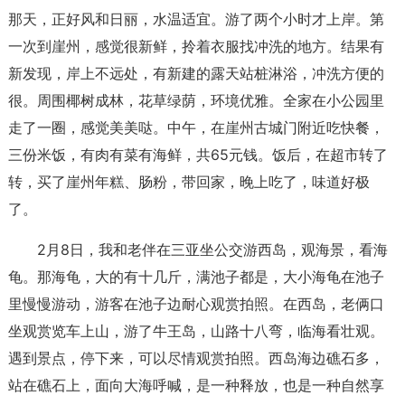
那天，正好风和日丽，水温适宜。游了两个小时才上岸。第
一次到崖州，感觉很新鲜，拎着衣服找冲洗的地方。结果有
新发现，岸上不远处，有新建的露天站桩淋浴，冲洗方便的
很。周围椰树成林，花草绿荫，环境优雅。全家在小公园里
走了一圈，感觉美美哒。中午，在崖州古城门附近吃快餐，
三份米饭，有肉有菜有海鲜，共65元钱。饭后，在超市转了
转，买了崖州年糕、肠粉，带回家，晚上吃了，味道好极
了。
2月8日，我和老伴在三亚坐公交游西岛，观海景，看海
龟。那海龟，大的有十几斤，满池子都是，大小海龟在池子
里慢慢游动，游客在池子边耐心观赏拍照。在西岛，老俩口
坐观赏览车上山，游了牛王岛，山路十八弯，临海看壮观。
遇到景点，停下来，可以尽情观赏拍照。西岛海边礁石多，
站在礁石上，面向大海呼喊，是一种释放，也是一种自然享