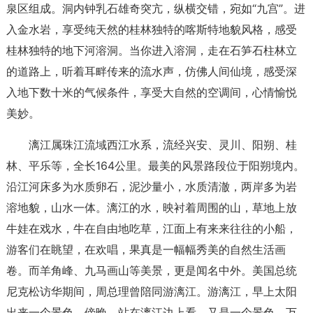
泉区组成。洞内钟乳石雄奇突亢，纵横交错，宛如“九宫”。进
入金水岩，享受纯天然的桂林独特的喀斯特地貌风格，感受
桂林独特的地下河溶洞。当你进入溶洞，走在石笋石柱林立
的道路上，听着耳畔传来的流水声，仿佛人间仙境，感受深
入地下数十米的气候条件，享受大自然的空调间，心情愉悦
美妙。
漓江属珠江流域西江水系，流经兴安、灵川、阳朔、桂
林、平乐等，全长164公里。最美的风景路段位于阳朔境内。
沿江河床多为水质卵石，泥沙量小，水质清澈，两岸多为岩
溶地貌，山水一体。漓江的水，映衬着周围的山，草地上放
牛娃在戏水，牛在自由地吃草，江面上有来来往往的小船，
游客们在眺望，在欢唱，果真是一幅幅秀美的自然生活画
卷。而羊角峰、九马画山等美景，更是闻名中外。美国总统
尼克松访华期间，周总理曾陪同游漓江。游漓江，早上太阳
出来一个景色。傍晚，站在漓江边上看，又是一个景色。万