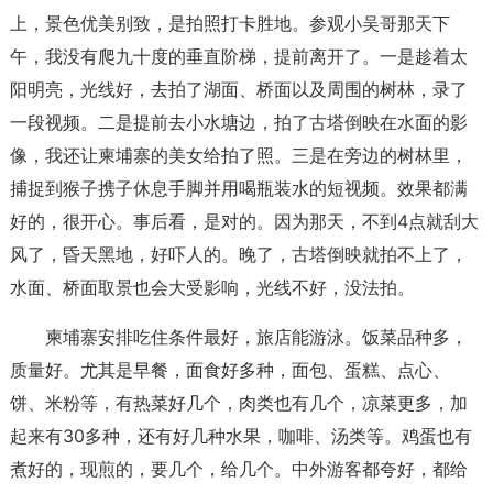
上，景色优美别致，是拍照打卡胜地。参观小吴哥那天下
午，我没有爬九十度的垂直阶梯，提前离开了。一是趁着太
阳明亮，光线好，去拍了湖面、桥面以及周围的树林，录了
一段视频。二是提前去小水塘边，拍了古塔倒映在水面的影
像，我还让柬埔寨的美女给拍了照。三是在旁边的树林里，
捕捉到猴子携子休息手脚并用喝瓶装水的短视频。效果都满
好的，很开心。事后看，是对的。因为那天，不到4点就刮大
风了，昏天黑地，好吓人的。晚了，古塔倒映就拍不上了，
水面、桥面取景也会大受影响，光线不好，没法拍。
柬埔寨安排吃住条件最好，旅店能游泳。饭菜品种多，
质量好。尤其是早餐，面食好多种，面包、蛋糕、点心、
饼、米粉等，有热菜好几个，肉类也有几个，凉菜更多，加
起来有30多种，还有好几种水果，咖啡、汤类等。鸡蛋也有
煮好的，现煎的，要几个，给几个。中外游客都夸好，都给