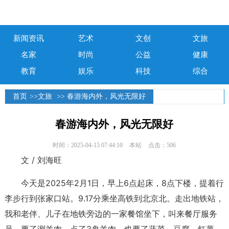
新闻资讯
艺术
文创
文旅
名家
时尚
公益
健康
教育
娱乐
科技
综合
首页
>>
文旅
>> 春游海内外，风光无限好
春游海内外，风光无限好
时间：2025-04-15 07:44:10
本站
点击：506
文 / 刘海旺
今天是2025年2月1日，早上6点起床，8点下楼，提着行
李步行到张家口站。9.17分乘坐高铁到北京北。走出地铁站，
我和老伴、儿子在地铁旁边的一家餐馆坐下，叫来餐厅服务
员，要了涮羊肉，点了3盘羊肉，也要了蔬菜、豆腐、红薯